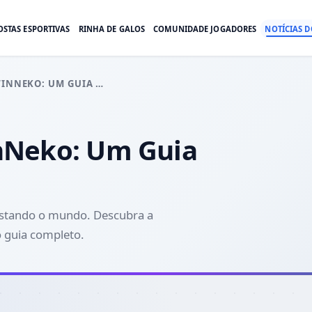
OSTAS ESPORTIVAS
RINHA DE GALOS
COMUNIDADE JOGADORES
NOTÍCIAS D
EXPLORANDO WINWINNEKO: UM GUIA COMPLETO DO JOGO
nNeko: Um Guia
stando o mundo. Descubra a
o guia completo.