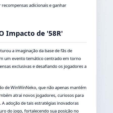
er recompensas adicionais e ganhar
O Impacto de '58R'
pturou a imaginação da base de fãs de
m um evento temático centrado em torno
nsas exclusivas e desafiando os jogadores a
lução de WinWinNeko, que não apenas mantém
mbém atrai novos jogadores, curiosos para
e. A adoção de tais estratégias inovadoras
uro do jogo, fortalecendo sua posição no