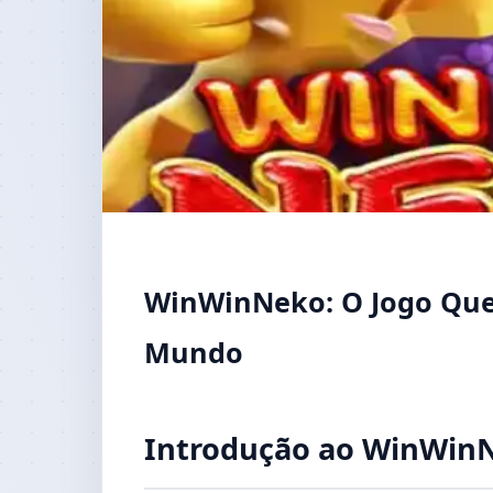
WinWinNeko: O Jogo Que
Mundo
Introdução ao WinWin