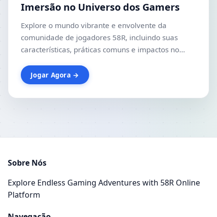
Imersão no Universo dos Gamers
Explore o mundo vibrante e envolvente da
comunidade de jogadores 58R, incluindo suas
características, práticas comuns e impactos no
mundo dos jogos digitais.
Jogar Agora →
Sobre Nós
Explore Endless Gaming Adventures with 58R Online
Platform
Navegação