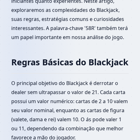
iniciantes quanto experientes. Neste artigo,
exploraremos as complexidades do Blackjack,
suas regras, estratégias comuns e curiosidades
interessantes. A palavra-chave '58R' também terá
um papel importante em nossa análise do jogo.
Regras Básicas do Blackjack
O principal objetivo do Blackjack é derrotar o
dealer sem ultrapassar o valor de 21. Cada carta
possui um valor numérico: cartas de 2 a 10 valem
seu valor nominal, enquanto as cartas de figura
(valete, dama e rei) valem 10. O ás pode valer 1
ou 11, dependendo da combinação que melhor
favorece a mão do jogador.