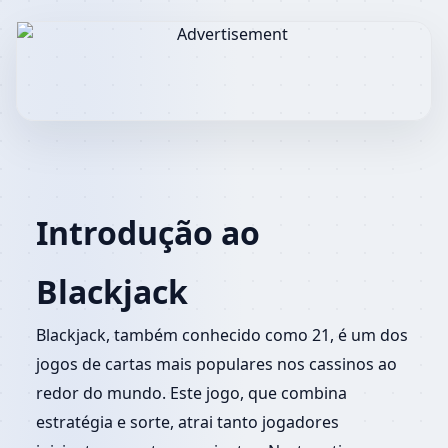
Introdução ao
Blackjack
Blackjack, também conhecido como 21, é um dos
jogos de cartas mais populares nos cassinos ao
redor do mundo. Este jogo, que combina
estratégia e sorte, atrai tanto jogadores