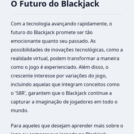
O Futuro do Blackjack
Com a tecnologia avançando rapidamente, o
futuro do Blackjack promete ser tão
emocionante quanto seu passado. As
possibilidades de inovações tecnológicas, como a
realidade virtual, podem transformar a maneira
como o jogo é experienciado. Além disso, o
crescente interesse por variações do jogo,
incluindo aquelas que integram conceitos como
o '58R', garantem que o Blackjack continue a
capturar a imaginação de jogadores em todo o
mundo.
Para aqueles que desejam aprender mais sobre o